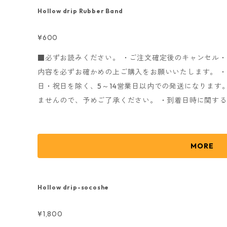
たします。 こちらの受信が出来ないとお手続きが進み
Hollow drip Rubber Band
す。 ※商品画像はイメージとなりますので、実際の色
chef's 2nd ONE MAN SHOW 「Cenacle」 ■Size 約34×85cm ※縫製商品ですので、サイズに±2
¥600
～4ｃｍほどの個体差がございますのでご了承ください
■必ずお読みください。 ・ご注文確定後のキャンセル
内容を必ずお確かめの上ご購入をお願いいたします。 
日・祝日を除く、5～14営業日以内での発送になります
ませんので、予めご了承ください。 ・到着日時に関す
で、ご了承ください。 ・随時発送になりますので、発
ご了承ください。 発送完了後メールにてお知らせいたし
しては、配送業者へのお問い合わせをお願いいたします。
MORE
お送りさせていただきます。) ・商品注文時に確認メ
fs@eggman.jp
・
noreply@thebase.in
のアドレスから
たします。 こちらの受信が出来ないとお手続きが進み
Hollow drip-socoshe
す。 ※商品画像はイメージとなりますので、実際の色
¥1,800
chef's 2nd ONE MAN SHOW 「Cenac