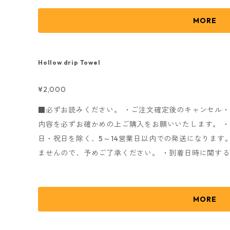
ご了承ください。 発送完了後メールにてお知らせいたし
しては、配送業者へのお問い合わせをお願いいたします。
MORE
お送りさせていただきます。) ・商品注文時に確認メ
fs@eggman.jp
・
noreply@thebase.in
のアドレスから
たします。 こちらの受信が出来ないとお手続きが進み
Hollow drip Towel
す。 ※商品画像はイメージとなりますので、実際の色
chef's 2nd ONE MAN SHOW 「Cenacle」 ■Size ・S : 身丈66cm / 身幅49cm / 袖丈19cm ・M :
¥2,000
身丈70cm / 身幅52cm / 袖丈20cm ・L : 身丈74cm / 身
■必ずお読みください。 ・ご注文確定後のキャンセル
幅58cm / 袖丈24cm ※縫製商品ですので、サイズに
内容を必ずお確かめの上ご購入をお願いいたします。 
了承ください。
日・祝日を除く、5～14営業日以内での発送になります
ませんので、予めご了承ください。 ・到着日時に関す
で、ご了承ください。 ・随時発送になりますので、発
ご了承ください。 発送完了後メールにてお知らせいたし
しては、配送業者へのお問い合わせをお願いいたします。
MORE
お送りさせていただきます。) ・商品注文時に確認メ
fs@eggman.jp
・
noreply@thebase.in
のアドレスから