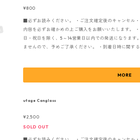
utage 2026 summer ■Size ・S : 身丈66cm / 身幅49cm / 袖丈19cm ・M : 身丈70cm / 身幅52cm
¥800
/ 袖丈20cm ・L : 身丈74cm / 身幅55cm / 袖丈22cm ・
■必ずお読みください。 ・ご注文確定後のキャンセル
縫製商品ですので、サイズに±2～4ｃｍほどの個体差が
内容を必ずお確かめの上ご購入をお願いいたします。 
日・祝日を除く、5～14営業日以内での発送になります
ませんので、予めご了承ください。 ・到着日時に関す
で、ご了承ください。 ・随時発送になりますので、発
ご了承ください。 発送完了後メールにてお知らせいたし
しては、配送業者へのお問い合わせをお願いいたします。
MORE
お送りさせていただきます。) ・商品注文時に確認メ
fs@eggman.jp
・
noreply@thebase.in
のアドレスから
たします。 こちらの受信が出来ないとお手続きが進み
utage Canglass
す。 ※商品画像はイメージとなりますので、実際の色
¥2,500
utage 2026 summer ■Size 約24×224mm
SOLD OUT
■必ずお読みください。 ・ご注文確定後のキャンセル