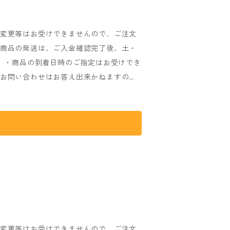
XL：身丈78cm / 身幅58cm / 袖丈24cm ※
・変更等はお受けできませんので、ご注文
ございますのでご了承ください。
・商品の発送は、ご入金確認完了後、土・
。 ・商品の到着日時のご指定はお受けでき
るお問い合わせはお答え出来かねますの
送日時は前後する場合がございます、予め
ます。 ・商品発送完了後の配達状況に関
 (発送完了時に送り状No.をメールにて
ールを送らせていただきますので、必ず
che
のメールを受信出来るよう設定をお願いい
ませんので、必ずご確認をお願いいたしま
と多少異なります。予めご了承ください。
・変更等はお受けできませんので、ご注文