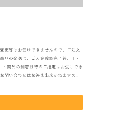
・変更等はお受けできませんので、ご注文
・商品の発送は、ご入金確認完了後、土・
。 ・商品の到着日時のご指定はお受けでき
るお問い合わせはお答え出来かねますの
送日時は前後する場合がございます、予め
ます。 ・商品発送完了後の配達状況に関
 (発送完了時に送り状No.をメールにて
ールを送らせていただきますので、必ず
che
のメールを受信出来るよう設定をお願いい
ませんので、必ずご確認をお願いいたしま
と多少異なります。予めご了承ください。