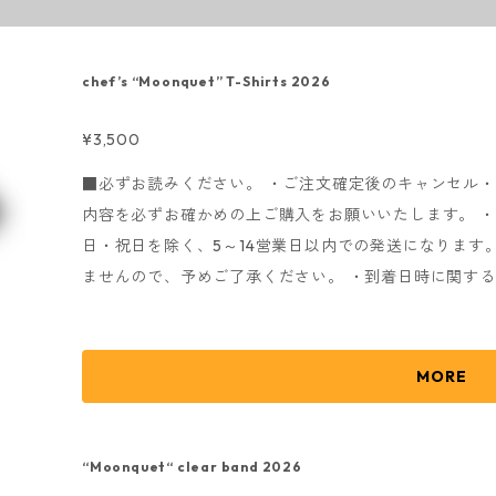
chef’s “Moonquet” T-Shirts 2026
¥3,500
■必ずお読みください。 ・ご注文確定後のキャンセル
内容を必ずお確かめの上ご購入をお願いいたします。 
日・祝日を除く、5～14営業日以内での発送になります
ませんので、予めご了承ください。 ・到着日時に関す
で、ご了承ください。 ・随時発送になりますので、発
ご了承ください。 発送完了後メールにてお知らせいたし
しては、配送業者へのお問い合わせをお願いいたします。
MORE
お送りさせていただきます。) ・商品注文時に確認メ
fs@eggman.jp
・
noreply@thebase.in
のアドレスから
たします。 こちらの受信が出来ないとお手続きが進み
“Moonquet“ clear band 2026
す。 ※商品画像はイメージとなりますので、実際の色