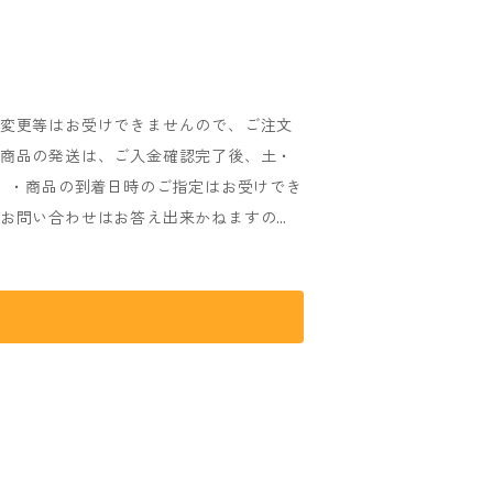
ませんので、必ずご確認をお願いいたしま
と多少異なります。予めご了承ください。
。
・変更等はお受けできませんので、ご注文
・商品の発送は、ご入金確認完了後、土・
。 ・商品の到着日時のご指定はお受けでき
るお問い合わせはお答え出来かねますの
送日時は前後する場合がございます、予め
ます。 ・商品発送完了後の配達状況に関
 (発送完了時に送り状No.をメールにて
ールを送らせていただきますので、必ず
che
のメールを受信出来るよう設定をお願いい
ませんので、必ずご確認をお願いいたしま
と多少異なります。予めご了承ください。
le」 ■Size 約15×202mm