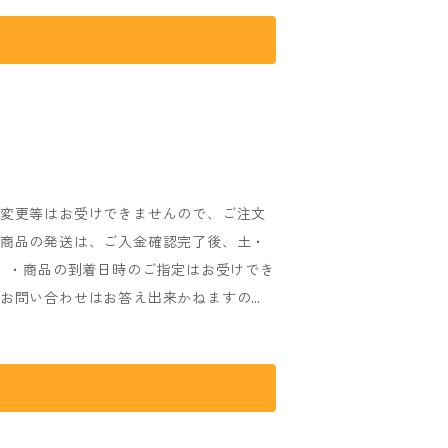
ます。 ・商品発送完了後の配達状況に関
 (発送完了時に送り状No.をメールにて
ールを送らせていただきますので、必ず
che
のメールを受信出来るよう設定をお願いい
ませんので、必ずご確認をお願いいたしま
と多少異なります。予めご了承ください。
幅55cm / 袖丈22cm ・XL：身丈78cm / 身
・変更等はお受けできませんので、ご注文
±2～4ｃｍほどの個体差がございますのでご
・商品の発送は、ご入金確認完了後、土・
。 ・商品の到着日時のご指定はお受けでき
るお問い合わせはお答え出来かねますの
送日時は前後する場合がございます、予め
ます。 ・商品発送完了後の配達状況に関
 (発送完了時に送り状No.をメールにて
ールを送らせていただきますので、必ず
che
のメールを受信出来るよう設定をお願いい