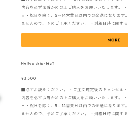
内容を必ずお確かめの上ご購入をお願いいたします。 
日・祝日を除く、5～14営業日以内での発送になります
ませんので、予めご了承ください。 ・到着日時に関す
で、ご了承ください。 ・随時発送になりますので、発
ご了承ください。 発送完了後メールにてお知らせいたし
MORE
しては、配送業者へのお問い合わせをお願いいたします。
お送りさせていただきます。) ・商品注文時に確認メ
fs@eggman.jp
・
noreply@thebase.in
のアドレスから
Hollow drip-bigT
たします。 こちらの受信が出来ないとお手続きが進み
¥3,500
す。 ※商品画像はイメージとなりますので、実際の色
utage 2026 summer ■素材： ガラス ■Size 約490mL
■必ずお読みください。 ・ご注文確定後のキャンセル
内容を必ずお確かめの上ご購入をお願いいたします。 
日・祝日を除く、5～14営業日以内での発送になります
ませんので、予めご了承ください。 ・到着日時に関す
で、ご了承ください。 ・随時発送になりますので、発