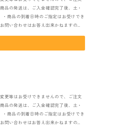
・商品の発送は、ご入金確認完了後、土・
。 ・商品の到着日時のご指定はお受けでき
るお問い合わせはお答え出来かねますの
送日時は前後する場合がございます、予め
ます。 ・商品発送完了後の配達状況に関
 (発送完了時に送り状No.をメールにて
ールを送らせていただきますので、必ず
che
のメールを受信出来るよう設定をお願いい
ませんので、必ずご確認をお願いいたしま
と多少異なります。予めご了承ください。
・変更等はお受けできませんので、ご注文
・商品の発送は、ご入金確認完了後、土・
。 ・商品の到着日時のご指定はお受けでき
るお問い合わせはお答え出来かねますの
送日時は前後する場合がございます、予め